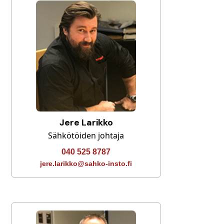
Jere Larikko
Sähkötöiden johtaja
040 525 8787
jere.larikko@sahko-insto.fi